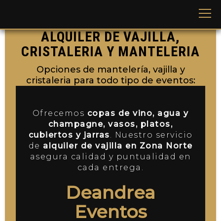
ALQUILER DE VAJILLA,
CRISTALERIA Y MANTELERIA
Opciones de mantelería, vajilla y
cristaleria para todo tipo de eventos:
Ofrecemos
copas de vino, agua y
champagne, vasos, platos,
cubiertos y jarras
. Nuestro servicio
de
alquiler de vajilla en Zona Norte
asegura calidad y puntualidad en
cada entrega.
Deandrea
Eventos