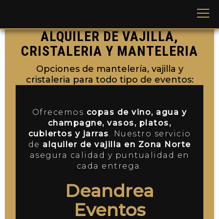
ALQUILER DE VAJILLA,
CRISTALERIA Y MANTELERIA
Opciones de mantelería, vajilla y
cristaleria para todo tipo de eventos:
Ofrecemos
copas de vino, agua y
champagne, vasos, platos,
cubiertos y jarras
. Nuestro servicio
de
alquiler de vajilla en Zona Norte
asegura calidad y puntualidad en
cada entrega.
Deandrea
Eventos