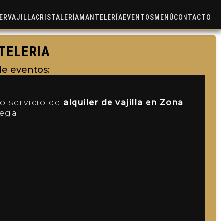
ER
VAJILLA
CRISTALERÍA
MANTELERÍA
EVENTOS
MENÚ
CONTACTO
NTELERIA
 de eventos:
ro servicio de
alquiler de vajilla en Zona
ega.