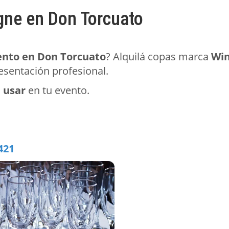
gne en Don Torcuato
ento en Don Torcuato
? Alquilá copas marca
Win
resentación profesional.
a usar
en tu evento.
421